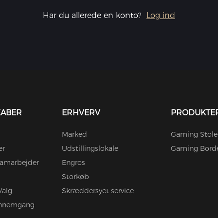
Har du allerede en konto?
Log ind
KABER
ERHVERV
PRODUKTE
Marked
Gaming Stole
er
Udstillingslokale
Gaming Bord
amarbejder
Engros
Storkøb
Valg
Skræddersyet service
ennemgang