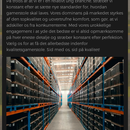
På trods af at vi er i en relativt ung branche, stræber vi
konstant efter at sætte nye standarder for, hvordan
gamerstole skal laves. Vores dominans på markedet styrkes
af den topkvalitet og uovertrufne komfort, som gør, at vi
adskiller os fra konkurrenterne. Med vores urokkelige
engagement i at yde det bedste er vi altid opmærksomme
på hver eneste detalje og stræber konstant efter perfektion.
Vælg os for at få det allerbedste indenfor
kvalitetsgamerstole. Sid med os, sid på kvalitet!