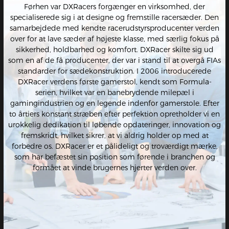
Førhen var DXRacers forgænger en virksomhed, der
specialiserede sig i at designe og fremstille racersæder. Den
samarbejdede med kendte racerudstyrsproducenter verden
over for at lave sæder af højeste klasse, med særlig fokus på
sikkerhed, holdbarhed og komfort. DXRacer skilte sig ud
som en af de få producenter, der var i stand til at overgå FIAs
standarder for sædekonstruktion. I 2006 introducerede
DXRacer verdens første gamerstol, kendt som Formula-
serien, hvilket var en banebrydende milepæl i
gamingindustrien og en legende indenfor gamerstole. Efter
to årtiers konstant stræben efter perfektion opretholder vi en
urokkelig dedikation til løbende opdateringer, innovation og
fremskridt, hvilket sikrer, at vi aldrig holder op med at
forbedre os. DXRacer er et pålideligt og troværdigt mærke,
som har befæstet sin position som førende i branchen og
formået at vinde brugernes hjerter verden over.