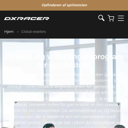
Opfinderen af ​​spillestolen
Hjem
Global-resellers
Tilmeld dig vores engrosprogram
for gamerstole!
Vi byder globale partnere eller forhandlere i den globale
møbelindustri og online e-handelsfirmaer velkommen til at
deltage i vores DXRacer engrosprogram for gamerstole. Vi
har i forvejen et omfattende netværk på mere end 200
forhandlere over hele verden. Vi er så glade for, at du er her.
DXRacer, pioneren inden for gamerstole, er den ideelle
partner for din virksomhed. Gå sammen med os, og boost
din succes, når vi skaber et win-win-partnerskab med
maksimal gevinst i det lange løb. Udvid din kundebase, og