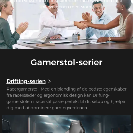
få din virksomhed til at blomstre! Lad os sammen tage
spilleverdenen med storm!
Gamerstol-serier
Drifting-serien
Racergamerstol. Med en blanding af de bedste egenskaber
fra racersæder og ergonomisk design kan Drifting-
gamerstolen i racerstil passe perfekt til dit setup og hjælpe
dig med at dominere gamingverdenen.