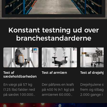
Konstant testning ud over
branchestandarderne
Test af
Test af armlæn
Test af drejehjul
sædeholdbarheden
En vægt på 57 kg
Der påføres en kraft
Drejehjulene sv
(125 lbs) falder ned
på 400 N (41 kg) på
frem og tilbage
på sædet 100.000
armlænet 60.000
2.000 gange i e
gange.
gange.
med forhindrin
og 98.000 gang