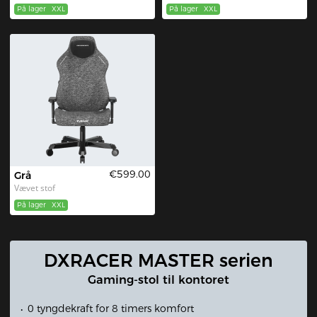
På lager
XXL
På lager
XXL
€599.00
Grå
Vævet stof
På lager
XXL
DXRACER MASTER serien
Gaming-stol til kontoret
0 tyngdekraft for 8 timers komfort