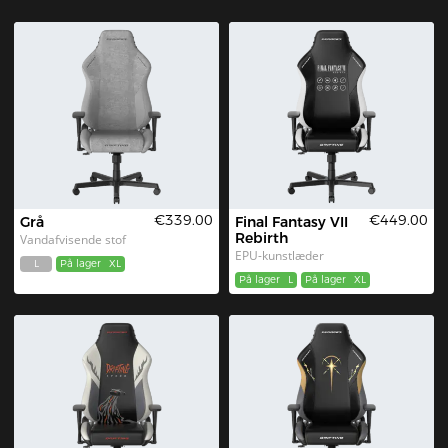
€339.00
€449.00
Grå
Final Fantasy VII 
Rebirth
Vandafvisende stof
EPU-kunstlæder
L
På lager
XL
På lager
L
På lager
XL