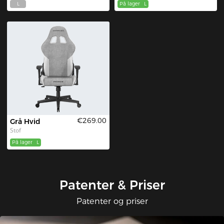
€269.00
€269.00
Sort Grå
Pink
Vandafvisende stof
Vandafvisende stof
L
På lager
L
€269.00
Grå Hvid
Stof