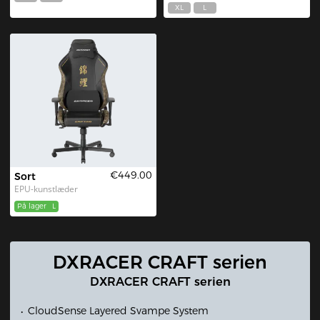
XL
L
€449.00
Sort
EPU-kunstlæder
På lager
L
DXRACER CRAFT serien
DXRACER CRAFT serien
CloudSense Layered Svampe System