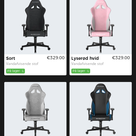
DXRACER GLADIATOR serien
"To øjne"-design
3D-armlæn
€329.00
€329.00
Sort
Lyserød hvid
Vandafvisende stof
Vandafvisende stof
På lager
L
På lager
L