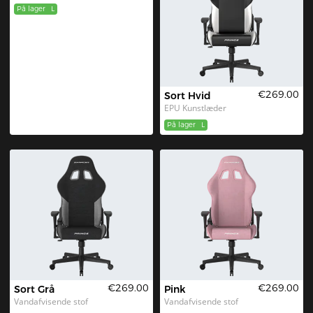
€269.00
€269.00
Sort
Grå
Vandafvisende stof
Vandafvisende stof
På lager
L
På lager
L
€269.00
€269.00
Sort og rød
Sort Hvid
EPU Kunstlæder
EPU Kunstlæder
På lager
L
På lager
L