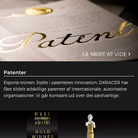
På lager
L
Patenter & Priser
Patenter og priser
FÅ MERE AT VIDE
Patenter
Esports-tronen: Støbt i patenteret innovation. DXRACER har