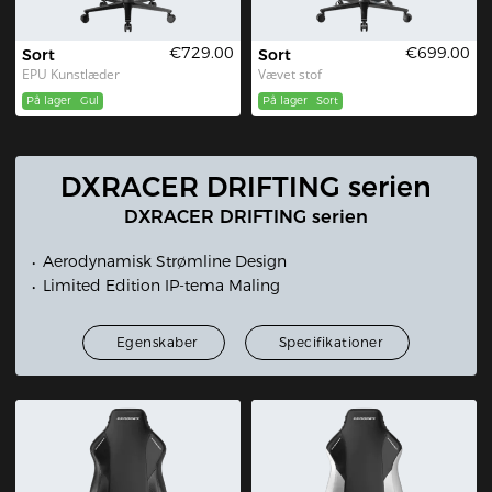
€729.00
€699.00
Sort
Sort
EPU Kunstlæder
Vævet stof
På lager
Gul
På lager
Sort
DXRACER DRIFTING serien
DXRACER DRIFTING serien
Aerodynamisk Strømline Design
Limited Edition IP-tema Maling
Egenskaber
Specifikationer