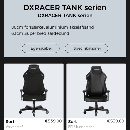
DXRACER TANK serien
DXRACER TANK serien
80cm forstærket aluminium akselafstand
63cm Super bred sædebund
Egenskaber
Specifikationer
€539.00
€539.00
Sort
Sort
Vævet stof
EPU-kunstlæder