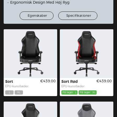
Ergonomisk Design Med Høj Ryg
Egenskaber
Specifikationer
€439.00
€439.00
Sort
Sort Rød
EPU-kunstlæder
EPU-kunstlæder
L
XL
På lager
L
På lager
XL