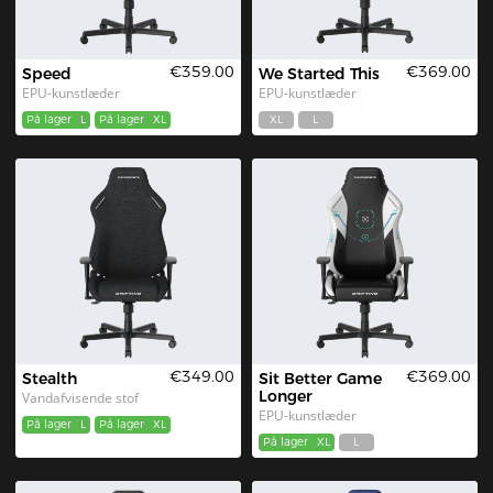
€359.00
€369.00
Speed
We Started This
EPU-kunstlæder
EPU-kunstlæder
På lager
L
På lager
XL
XL
L
€349.00
€369.00
Stealth
Sit Better Game 
Longer
Vandafvisende stof
EPU-kunstlæder
På lager
L
På lager
XL
På lager
XL
L