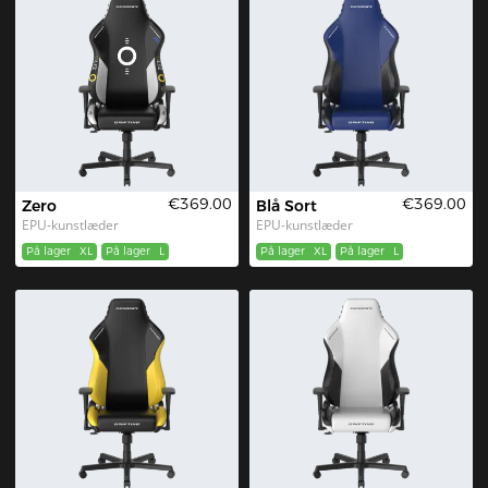
€369.00
€369.00
Zero
Blå Sort
EPU-kunstlæder
EPU-kunstlæder
På lager
XL
På lager
L
På lager
XL
På lager
L