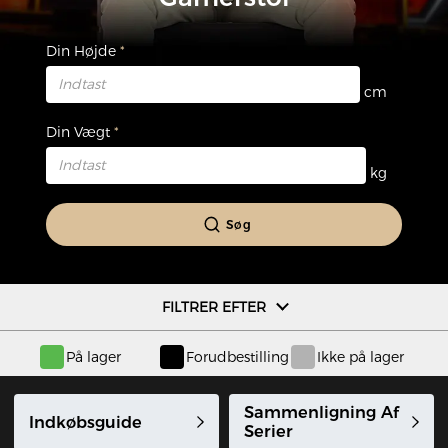
Din Højde
cm
Din Vægt
kg
Søg
FILTRER EFTER
På lager
Forudbestilling
Ikke på lager
Sammenligning Af
Indkøbsguide
Serier