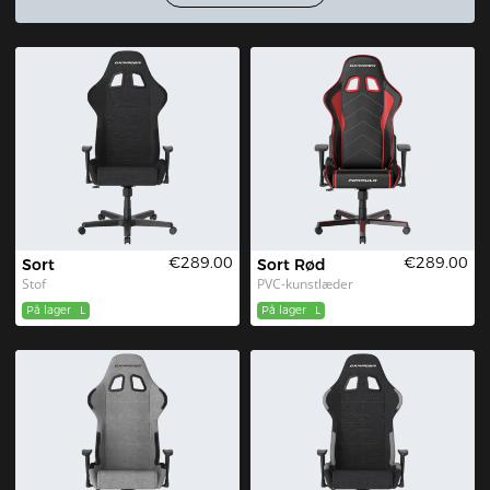
€289.00
€289.00
Sort
Sort Rød
Stof
PVC-kunstlæder
På lager
L
På lager
L