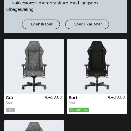
Nakkestøtte i memory-skum med langsom
tilbagesvaling
Egenskaber
Specifikationer
€499.00
€499.00
Grå
Sort
Stof
Stof
XL
På lager
XL