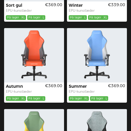
€369.00
€339.00
Sort gul
Winter
EPU-kunstlæder
EPU-kunstlæder
På lager
XL
På lager
L
På lager
L
På lager
XL
€369.00
€369.00
Autumn
Summer
EPU-kunstlæder
EPU-kunstlæder
På lager
XL
På lager
L
På lager
XL
På lager
L