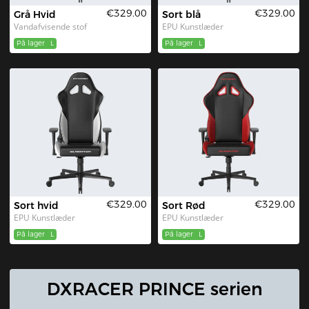
€329.00
€329.00
Grå Hvid
Sort blå
Vandafvisende stof
EPU Kunstlæder
På lager
L
På lager
L