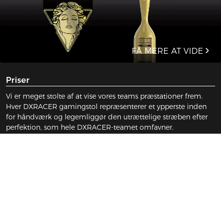
fået tildelt adskillige patenter af internationale, autoritative
organisationer. Vi går konstant ud over det sædvanlige.
FÅ MERE AT VIDE
Priser
Vi er meget stolte af at vise vores teams præstationer frem.
Hver DXRACER gamingstol repræsenterer et ypperste inden
for håndværk og legemliggør den utrættelige stræben efter
perfektion, som hele DXRACER-teamet omfavner.