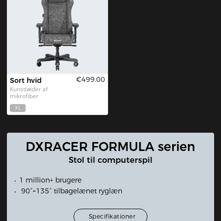
€499.00
Sort hvid
Kunstlæder af 
mikrofiber
XL
DXRACER FORMULA serien
Stol til computerspil
1 million+ brugere
90°~135° tilbagelænet ryglæn
Specifikationer