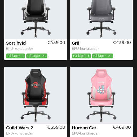
€439.00
€439.00
Sort hvid
Grå
EPU-kunstlæder
EPU-kunstlæder
På lager
L
På lager
XL
På lager
L
På lager
XL
€559.00
€469.00
Guild Wars 2
Human Cat
EPU-kunstlæder
EPU-kunstlæder