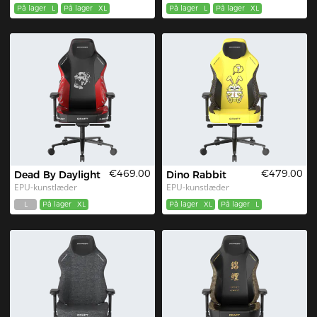
På lager
L
På lager
XL
På lager
L
På lager
XL
€469.00
€479.00
Dead By Daylight
Dino Rabbit
EPU-kunstlæder
EPU-kunstlæder
L
På lager
XL
På lager
XL
På lager
L