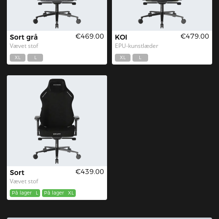
€469.00
€479.00
Sort grå
KOI
Vævet stof
EPU-kunstlæder
XL
L
XL
L
€439.00
Sort
Vævet stof
På lager
L
På lager
XL