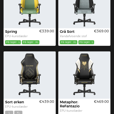
€339.00
€369.00
Spring
Grå Sort
EPU-kunstlæder
Vandafvisende stof
På lager
L
På lager
XL
På lager
XL
På lager
L
€439.00
€469.00
Sort ørken
Metaphor: 
ReFantazio
EPU-kunstlæder
EPU-kunstlæder
L
XL