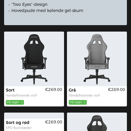
€329.00
€329.00
Sort hvid
Sort Rød
EPU Kunstlæder
EPU Kunstlæder
På lager
L
På lager
L
DXRACER PRINCE serien
“Two Eyes”-design
Hovedpude med kølende gel-skum