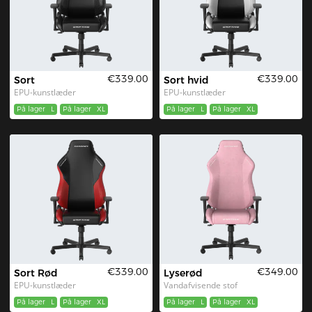
€339.00
€339.00
Sort
Sort hvid
EPU-kunstlæder
EPU-kunstlæder
På lager
L
På lager
XL
På lager
L
På lager
XL
€339.00
€349.00
Sort Rød
Lyserød
EPU-kunstlæder
Vandafvisende stof
På lager
L
På lager
XL
På lager
L
På lager
XL