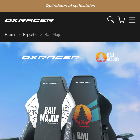
Opfinderen af ​​spillestolen
Hjem
Esports
Bali-Major