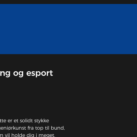
ing og esport
te er et solidt stykke
eniørkunst fra top til bund,
m vil holde dig i meget,