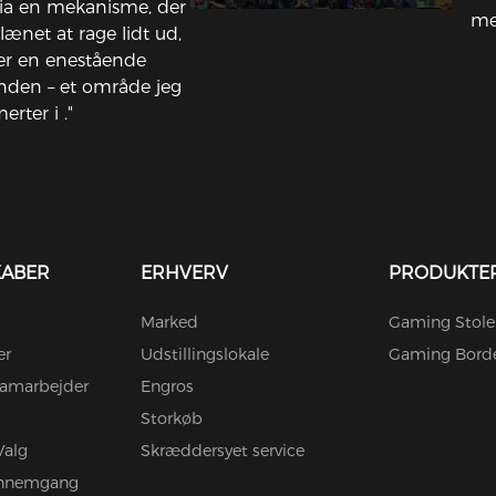
via en mekanisme, der
me
glænet at rage lidt ud,
ver en enestående
ænden – et område jeg
erter i ."
KABER
ERHVERV
PRODUKTE
Marked
Gaming Stole
er
Udstillingslokale
Gaming Bord
amarbejder
Engros
Storkøb
Valg
Skræddersyet service
ennemgang