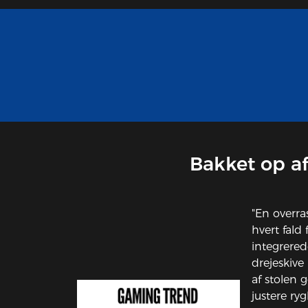
Bakket op af
"En overra
hvert fald
integrered
drejeskive
af stolen 
justere ry