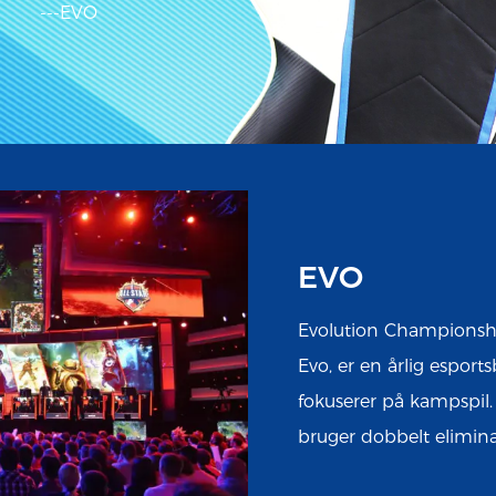
---EVO
EVO
Evolution Championshi
Evo, er en årlig espor
fokuserer på kampspil.
bruger dobbelt elimina