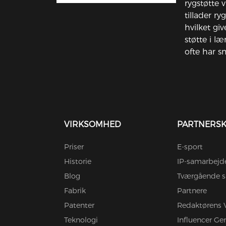
rygstøtte 
tillader ry
hvilket gi
støtte i l
ofte har sm
VIRKSOMHED
PARTNERS
Priser
E-sport
Historie
IP-samarbejd
Blog
Tværgående s
Fabrik
Partnere
Patenter
Redaktørens 
Teknologi
Influencer G