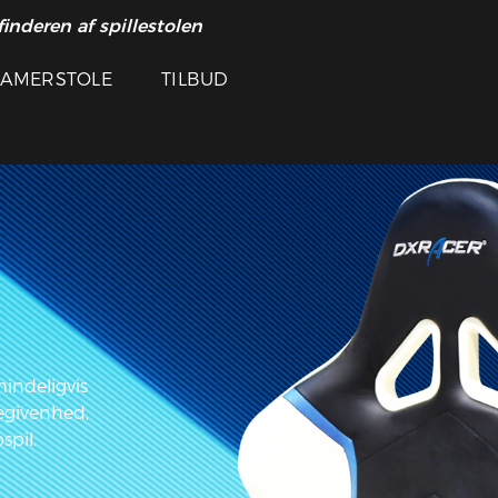
inderen af ​​spillestolen
AMERSTOLE
TILBUD
indeligvis
egivenhed,
pil.