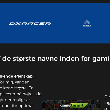
 de største navne inden for gam
skende egenskab, i
 for mig, var den
e lændestøtte. En
 placeret på højre side
Det
gør det muligt at
ing
glænet for optimal
so