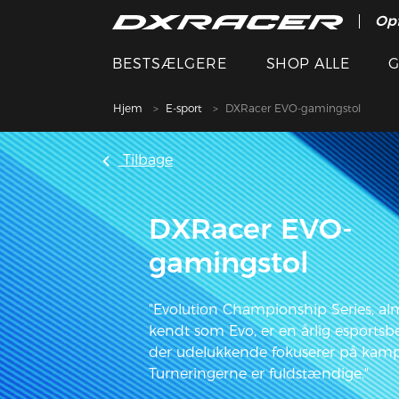
Opf
BESTSÆLGERE
SHOP ALLE
G
Hjem
E-sport
DXRacer EVO-gamingstol
Tilbage
DXRacer EVO-
gamingstol
"Evolution Championship Series, alm
kendt som Evo, er en årlig esportsb
der udelukkende fokuserer på kamps
Turneringerne er fuldstændige."