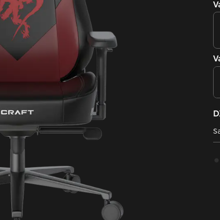
V
V
D
Sa