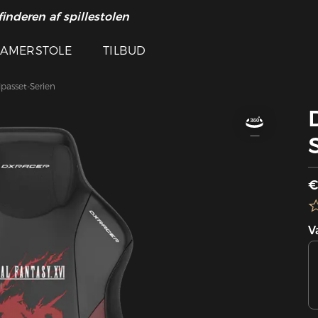
inderen af ​​spillestolen
AMERSTOLE
TILBUD
passet-Serien
€
V